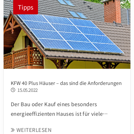
Wertsteigerung durch Inneneinrichtung
Tipps
Neben Renovierungsmaßnahmen kann […]
KFW 40 Plus Häuser – das sind die Anforderungen
15.05.2022
Der Bau oder Kauf eines besonders
energieeffizienten Hauses ist für viele
Menschen ein Lebenstraum. Wer hier sein
WEITERLESEN
eigenes Haus an besonders hohen