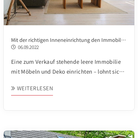
Mit der richtigen Inneneinrichtung den Immobilienwert steigern?
06.09.2022
Eine zum Verkauf stehende leere Immobilie
mit Möbeln und Deko einrichten – lohnt sich
das? Man geht davon aus, dass die Kosten
WEITERLESEN
einer Inneneinrichtung 1 bis 3 Prozent des
Verkaufspreises der Immobilie ausmachen.
Der mithilfe dieser Maßnahme erzielte
Immobilienpreis liegt am Ende
durchschnittlich um bis zu 15 Prozent höher.