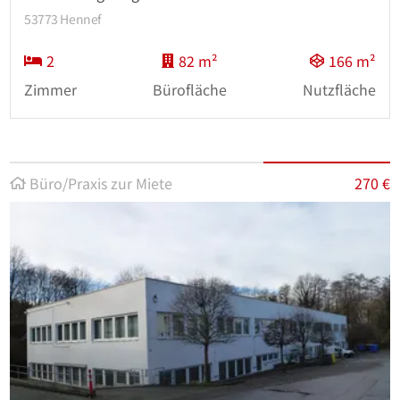
53773 Hennef
2
82 m²
166 m²
Zimmer
Bürofläche
Nutzfläche
Büro/Praxis zur Miete
270 €