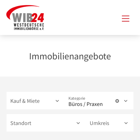
Zum
Hau
Inhalt
springen
Immobilienangebote
Kategorie
Kauf & Miete
Büros / Praxen
Standort
Umkreis