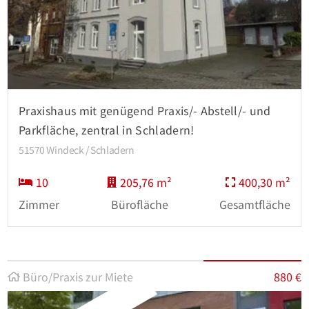
Praxishaus mit genügend Praxis/- Abstell/- und
Parkfläche, zentral in Schladern!
51570 Windeck / Schladern
10
205,76 m²
400,30 m²
Zimmer
Bürofläche
Gesamtfläche
Büro/Praxis zur Miete
880 €