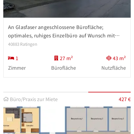
An Glasfaser angeschlossene Bürofläche;
optimales, ruhiges Einzelbüro auf Wunsch mit
Stellplatz
40883 Ratingen
1
27 m²
43 m²
Zimmer
Bürofläche
Nutzfläche
Büro/Praxis zur Miete
427 €