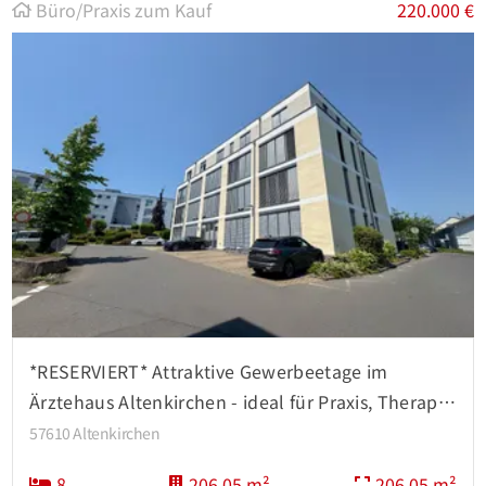
Büro/Praxis zum Kauf
220.000 €
*RESERVIERT* Attraktive Gewerbeetage im
Ärztehaus Altenkirchen - ideal für Praxis, Therapie
oder Büro!
57610 Altenkirchen
8
206,05 m²
206,05 m²