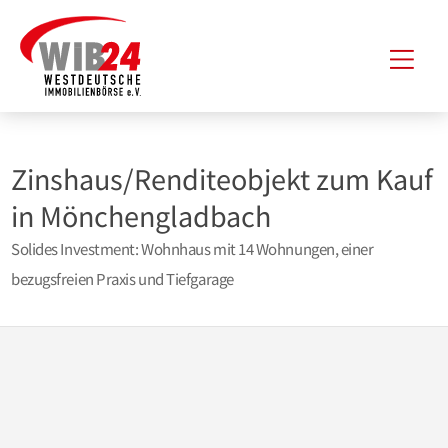
Zum
Hau
Inhalt
springen
Zinshaus/Renditeobjekt zum Kauf
in Mönchengladbach
Solides Investment: Wohnhaus mit 14 Wohnungen, einer
bezugsfreien Praxis und Tiefgarage