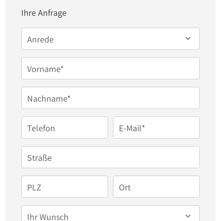
Ihre Anfrage
Die Beheizung der Häuser erfolgt über eine Gas-
Anrede
Brennwert-Heizung aus dem Jahr 2012. 

Vorname*
Im Jahr 2022 wurden die Fenster der hinteren 
Fassade  erneuert. Ansonsten stammt die 
Nachname*
Haustechnik/ Ausstattung aus dem Baujahr.
Telefon
E-Mail*
Straße
PLZ
Ort
Ihr Wunsch