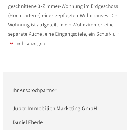
geschnittene 3-Zimmer-Wohnung im Erdgeschoss 
(Hochparterre) eines gepflegten Wohnhauses. Die 
Wohnung ist aufgeteilt in ein Wohnzimmer, eine 
separate Küche, eine Eingangsdiele, ein Schlaf- und 
ein Kinderzimmer. Der nach Westen ausgerichtete 
Balkon ist überdacht und kann vom Wohnzimmer 
aus betreten werden. Das Badezimmer ist 
ausgestattet mit einer bodengleichen Dusche, 
einem WC und einem Waschbecken. Im 
Kellergeschoss des Hauses stehen dem Mieter noch 
Ihr Ansprechpartner
ein eigener Kellerraum sowie ein gemeinschaftlich 
nutzbarer Fahrradkeller zur Verfügung. Ein 
Juber Immobilien Marketing GmbH
Waschkeller existiert nicht, so dass die 
Daniel Eberle
Waschmaschine innerhalb der Wohnung in der 