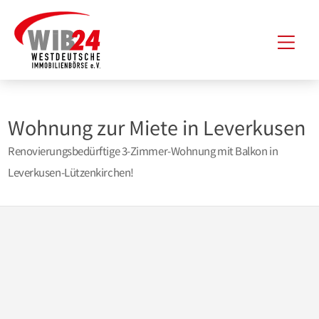
Zum
Hau
Inhalt
springen
Wohnung zur Miete in Leverkusen
Renovierungsbedürftige 3-Zimmer-Wohnung mit Balkon in
Leverkusen-Lützenkirchen!