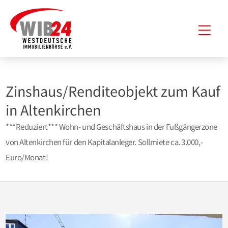
Zum
Hau
Inhalt
springen
Zinshaus/Renditeobjekt zum Kauf
in Altenkirchen
***Reduziert*** Wohn- und Geschäftshaus in der Fußgängerzone
von Altenkirchen für den Kapitalanleger. Sollmiete ca. 3.000,-
Euro/Monat!