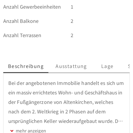
Anzahl Gewerbeeinheiten
1
Anzahl Balkone
2
Anzahl Terrassen
2
Beschreibung
Ausstattung
Lage
S
Bei der angebotenen Immobilie handelt es sich um 
ein massiv errichtetes Wohn- und Geschäftshaus in 
der Fußgängerzone von Altenkirchen, welches 
nach dem 2. Weltkrieg in 2 Phasen auf dem 
ursprünglichen Keller wiederaufgebaut wurde. Der 
ältere Teil stammt aus der Zeit von 1946/1948; der 