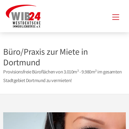
Zum
Hau
Inhalt
springen
Büro/Praxis zur Miete in
Dortmund
Provisionsfreie Büroflächen von 3.010m² - 9.980m² im gesamten
Stadtgebiet Dortmund zu vermieten!