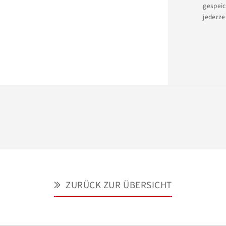
gespeic
jederze
ite) des Grundstücks stellen wir 
 eine Abstandsflächenbaulast, welche 
rhaft von baulichen Anlagen 
h im rückwärtigen Grundstücksbereich 
 bzgl. einer etwaigen Bebauung 
efindet sich mittig an der hinteren 
ZURÜCK ZUR ÜBERSICHT
nd abgerechnet für eine Fläche von 
rundungssatzung darstellt. 
den erstmaligen Ausbau der Straße 