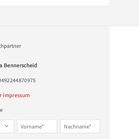
chpartner
la Bennerscheid
00492244870975
r Impressum
ge
Vorname*
Nachname*