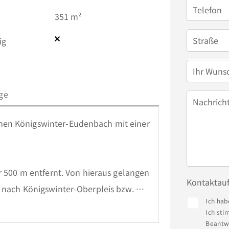
Telefon
351 m²
Straße
ig
Ihr Wuns
ge
Nachrich
en Königswinter-Eudenbach mit einer 
r 500 m entfernt. Von hieraus gelangen 
Kontaktau
 nach Königswinter-Oberpleis bzw. 
Ich hab
ahren im 30 bzw. 60 Minuten-Takt. 
Ich sti
 recherchiert und hinterlegt. 
Beantwo