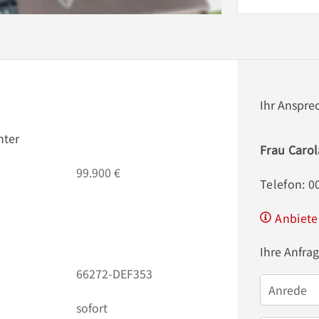
Ihr Anspre
nter
Frau Caro
99.900 €
Telefon: 
Anbiete
Ihre Anfra
66272-DEF353
Anrede
sofort