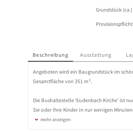
Grundstück (ca.)
Provisionspflicht
Beschreibung
Ausstattung
La
Angeboten wird ein Baugrundstück im schön
Gesamtfläche von 351 m². 

Die Bushaltestelle 'Eudenbach Kirche' ist nu
Sie oder Ihre Kinder in nur wenigen Minuten
Asbach, Buchholz oder Neustadt. Die Busse f
Fahrpläne und Lininen-Netz haben wir für Sie