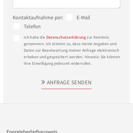
Hecken und einer gemütlichen Holzterrasse im 
hinteren Bereich maximalen Freiraum für 
Kontaktaufnahme per:
E-Mail
spielende Kinder und entspannte Stunden im 
Telefon
Grünen.

Ich habe die
Datenschutzerklärung
zur Kenntnis
genommen. Ich stimme zu, dass meine Angaben und
Daten zur Beantwortung meiner Anfrage elektronisch
Über eine elegant lackierte Holztreppe erreichen 
erhoben und gespeichert werden. Hinweis: Sie können
Sie das Obergeschoss, welches sich als flexibler 
Ihre Einwilligung jederzeit widerrufen.
Rückzugsort für die gesamte Familie präsentiert. 
Ob als privater Elternbereich, großzügiges 
ANFRAGE SENDEN
Kinderreich oder eine Kombination aus Schlaf-, 
Kinder- und Arbeitszimmern – ein zentraler Flur 
führt hier zu insgesamt vier weiteren, angenehm 
hellen Räumen. Diese bieten vielseitige 
Stellmöglichkeiten für Betten, Kleiderschränke 
Energiebedarfsausweis