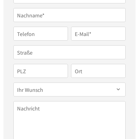
Tageslichtbad mit Dusche bildet der gemütliche 
Nachname*
Koch- und Essbereich das gesellige Zentrum für die 
Familie. Getrennt davon lädt das separate 
Telefon
E-Mail*
Wohnzimmer zu entspannten Stunden ein. Hier 
sorgt ein hochwertiger Massivholzboden aus 
Straße
echten Eichendielen in Kombination mit einem 
gemütlichen Kamin für eine besonders behagliche, 
PLZ
Ort
edle Atmosphäre und wohlige Wärme an kalten 
Tagen. Das Erdgeschoss öffnet sich direkt zum 
Ihr Wunsch
Außenbereich hin: Eine große, überdachte Terrasse 
schützt vor Sonne und Sommerregen und 
Nachricht
verlängert das Wohngefühl nahtlos nach draußen. 
Der weitläufige, von einem modernen Zaun 
eingefasste Rasengarten bietet mit seinen grünen 