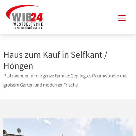
Zum
Hau
Inhalt
springen
Haus zum Kauf in Selfkant /
Höngen
Platzwunder für die ganze Familie: Gepflegtes Raumwunder mit
großem Garten und moderner Frische