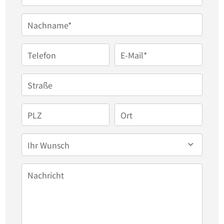
Die Nebenkostenvorauszahlung liegt bei EUR 874,-. 

Nachname*
In den Nebenkostenvorauszahlungen (NK-VZ) sind 
die üblichen Betriebskosten gemäß 
Telefon
E-Mail*
Betriebskostenverordnung, Verwaltungskosten, 
Reinigung der Gemeinschaftsflächen sowie der 
Straße
Allgemeinstrom bereits enthalten. Alles wird je 
nach Verbrauch ab Jahresende abgerechnet. 

PLZ
Ort
Ihr Wunsch
Vor dem Haus stehen PKW-Stellplätze für 45,- EUR 
pro Monat zur Verfügung (mit E-Ladestation für 55,- 
Nachricht
EUR p.M.). 

Alle Preise verstehen sich zzgl. der gesetzlich 