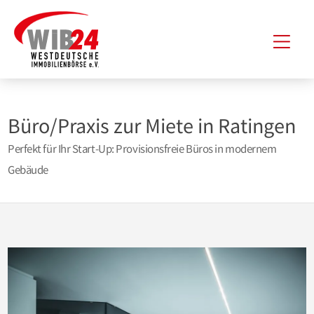
Zum
Hau
Inhalt
springen
Büro/Praxis zur Miete in Ratingen
Perfekt für Ihr Start-Up: Provisionsfreie Büros in modernem
Gebäude