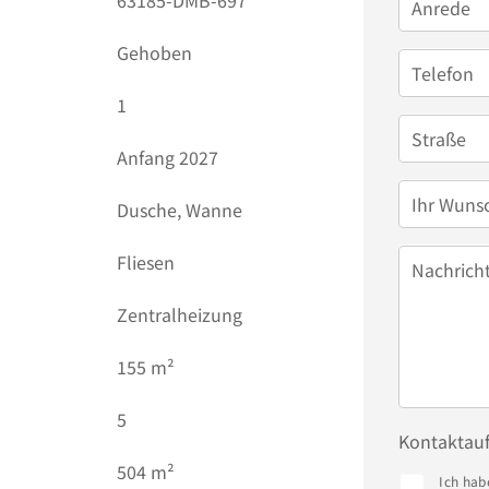
63185-DMB-697
Anrede
Gehoben
Telefon
1
Straße
Anfang 2027
Ihr Wuns
Dusche, Wanne
Fliesen
Nachrich
Zentralheizung
)
155 m²
5
Kontaktau
504 m²
Ich hab