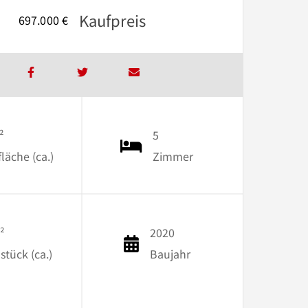
Kaufpreis
697.000 €
²
5
äche (ca.)
Zimmer
²
2020
stück (ca.)
Baujahr