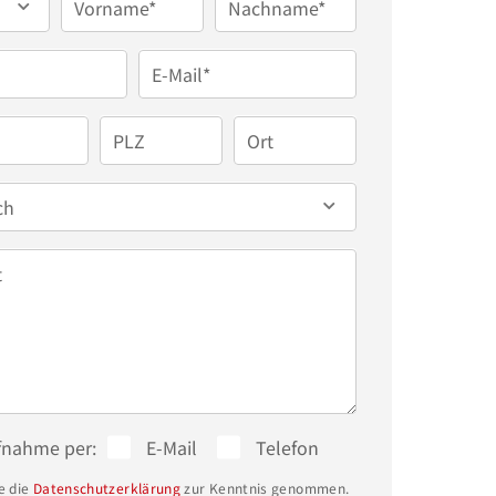
Vorname*
Nachname*
E-Mail*
PLZ
Ort
ch
t
fnahme per:
E-Mail
Telefon
e die
Datenschutzerklärung
zur Kenntnis genommen.