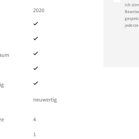
Ich sti
2020
Beantwo
gespeic
jederze
raum
ig
neuwertig
ze
4
1