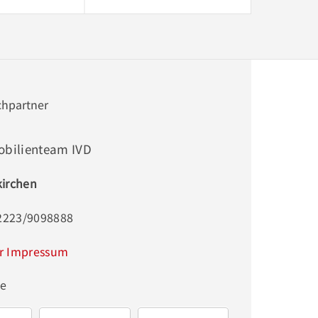
chpartner
obilienteam IVD
irchen
02223/9098888
r Impressum
ge