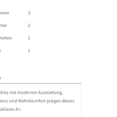
immer
3
mmer
2
heiten
1
n
1
s
driss mit moderner Ausstattung. 

zienz und Wohnkomfort prägen dieses 
klasse A+. 
