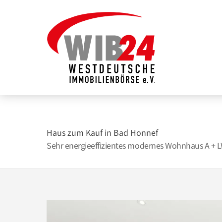
Zum
Inhalt
springen
Haus zum Kauf in Bad Honnef
Sehr energieeffizientes modernes Wohnhaus A + L