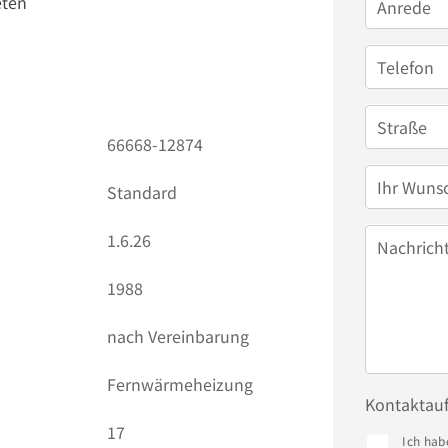
eten
Anrede
Telefon
Straße
66668-12874
Ihr Wuns
Standard
1.6.26
Nachrich
1988
nach Vereinbarung
Fernwärmeheizung
Kontaktau
17
Ich hab