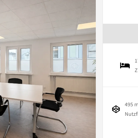
1
Z
495 
Nutzf