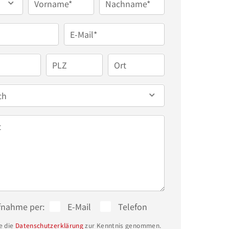
Vorname*
Nachname*
E-Mail*
PLZ
Ort
ch
t
fnahme per:
E-Mail
Telefon
e die
Datenschutzerklärung
zur Kenntnis genommen.