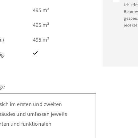
Ich sti
495 m²
Beantwo
gespeic
495 m²
jederze
.)
495 m²
ig
ge
ich im ersten und zweiten 
bäudes und umfassen jeweils 
ten und funktionalen 