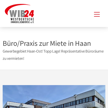
Zum
Hau
Inhalt
springen
Büro/Praxis zur Miete in Haan
Gewerbegebiet Haan-Ost! Topp Lage! Repräsentative Büroräume
zu vermieten!