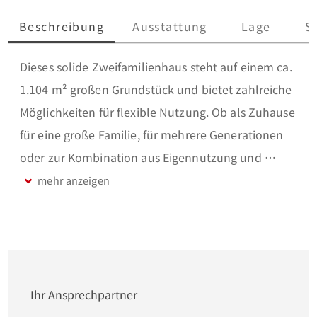
Beschreibung
Ausstattung
Lage
S
Dieses solide Zweifamilienhaus steht auf einem ca. 
1.104 m² großen Grundstück und bietet zahlreiche 
Möglichkeiten für flexible Nutzung. Ob als Zuhause 
für eine große Familie, für mehrere Generationen 
oder zur Kombination aus Eigennutzung und 
Vermietung – die Immobilie verfügt über 
ausreichend Platz und eine praktische Aufteilung. 
Die Wohnfläche von ca. 224 m² verteilt sich auf drei 
Etagen und zwei Wohneinheiten. Zusätzlich ist das 
Haus unterkellert und bietet weitere 
Abstellmöglichkeiten. 

Ihr Ansprechpartner
Die recht großzügig geschnittene linke Einheit 