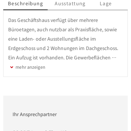
Beschreibung
Ausstattung
Lage
Das Geschäftshaus verfügt über mehrere 
Büroetagen, auch nutzbar als Praxisfläche, sowie 
eine Laden- oder Ausstellungsfläche im 
Erdgeschoss und 2 Wohnungen im Dachgeschoss.

Ein Aufzug ist vorhanden. Die Gewerbeflächen 
stehen zur Zeit leer, eine der 
Eigentumswohnungen ist vermietet, die Andere 
wird von den Eigentümern selbst genutzt. Das 
Objekt ist zum Teil renovierungsbedürftig.

Die Gesamtfläche von ca. 975 m² teilen sich wie 
Ihr Ansprechpartner
folgt auf:
