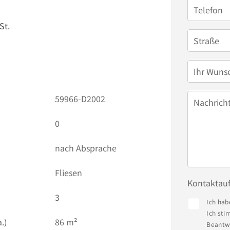
Telefon
St.
Straße
Ihr Wuns
59966-D2002
Nachrich
0
nach Absprache
Fliesen
Kontaktau
3
Ich hab
Ich sti
.)
86 m²
Beantwo