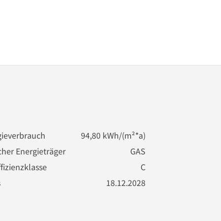
ieverbrauch
94,80 kWh/(m²*a)
cher Energieträger
GAS
fizienzklasse
C
s
18.12.2028