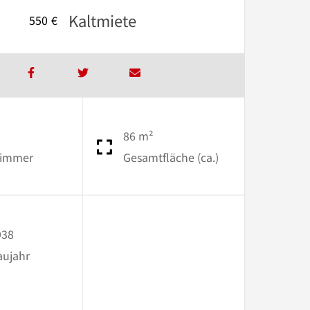
Kaltmiete
550 €
86 m²
immer
Gesamtfläche (ca.)
938
aujahr