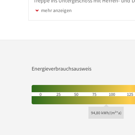
Treppe ins Untergeschoss mit Herren- und 
Energieverbrauchsausweis
0
25
50
75
100
125
94,80 kWh/(m²*a)