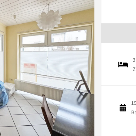
3
Z
1
B