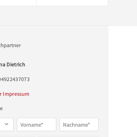
chpartner
na Dietrich
004922437073
r Impressum
ge
Vorname*
Nachname*