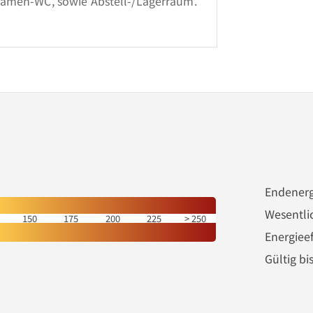
Damen-WC, sowie Abstell-/Lagerraum.
Endenerg
Wesentli
150
175
200
225
250
Energieef
Gültig bi