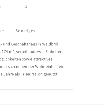
n
1
ge
Sonstiges
- und Geschäftshaus in Waldbröl 
74 m², verteilt auf zwei Einheiten, 
lichkeiten sowie attraktives 
ndet sich neben der Wohneinheit eine 
e Jahre als Friseursalon genutzt 
e ein WC verfügt -  ideal für Wohnen 
g bietet ein Wohnzimmer mit Zugang 
. Ergänzt wird das Angebot durch das 
e zweite Wohneinheit mit 