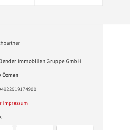
chpartner
 Bender Immobilien Gruppe GmbH
y Özmen
004922919174900
r Impressum
ge