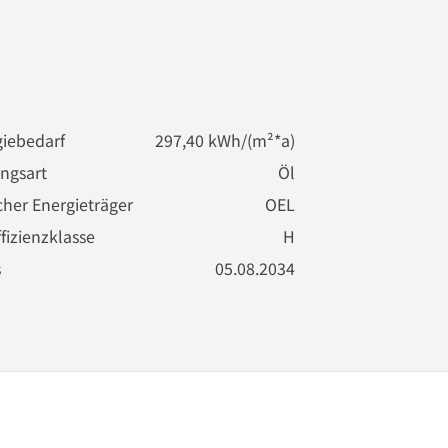
iebedarf
297,40 kWh/(m²*a)
ngsart
Öl
cher Energieträger
OEL
fizienzklasse
H
s
05.08.2034