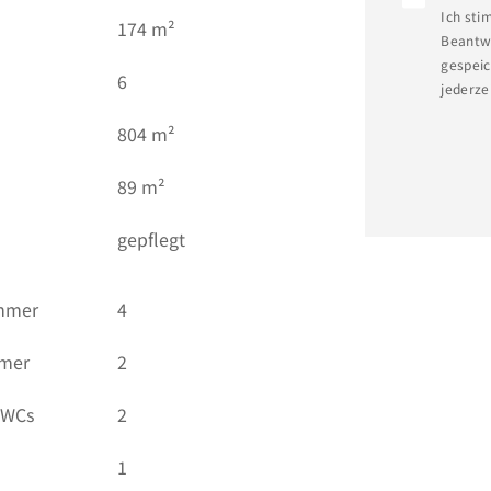
Ich sti
)
174 m²
Beantwo
gespeic
6
jederze
804 m²
89 m²
gepflegt
immer
4
mmer
2
 WCs
2
1