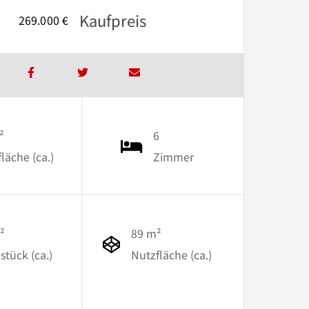
Kaufpreis
269.000 €
²
6
äche (ca.)
Zimmer
²
89 m²
stück (ca.)
Nutzfläche (ca.)