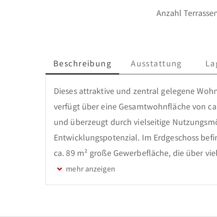
Anzahl Terrasse
Beschreibung
Ausstattung
La
Dieses attraktive und zentral gelegene Wohn
verfügt über eine Gesamtwohnfläche von ca. 1
und überzeugt durch vielseitige Nutzungsmög
Entwicklungspotenzial. Im Erdgeschoss befi
ca. 89 m² große Gewerbefläche, die über viel
wurde und über einen separaten Eingang sowi
und Arbeiten unter einem Dach. Die Wohnun
zum Garten sowie weitere funktionale Räume
Ober- und Dachgeschoss und beherbergt ein