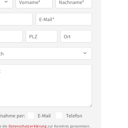
Vorname*
Nachname*
E-Mail*
PLZ
Ort
ch
t
fnahme per:
E-Mail
Telefon
e die
Datenschutzerklärung
zur Kenntnis genommen.