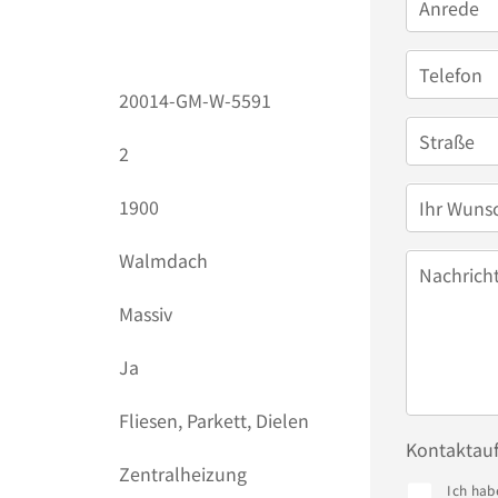
Anrede
Telefon
20014-GM-W-5591
Straße
2
1900
Ihr Wuns
Walmdach
Nachrich
Massiv
Ja
Fliesen, Parkett, Dielen
Kontaktau
Zentralheizung
Ich hab