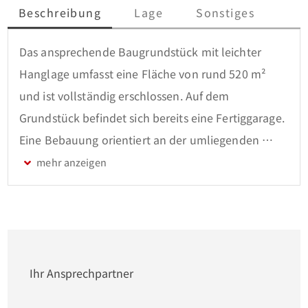
Beschreibung
Lage
Sonstiges
Das ansprechende Baugrundstück mit leichter 
Hanglage umfasst eine Fläche von rund 520 m² 
und ist vollständig erschlossen. Auf dem 
Grundstück befindet sich bereits eine Fertiggarage. 
Eine Bebauung orientiert an der umliegenden 
Nachbarschaft gemäß §34 BauGB ist möglich.

Vor Ort steht ein leistungsfähiger Internetanschluss 
mit bis zu 100 MBit/s im Download und bis zu 40 
MBit/s im Upload zur Verfügung.

Ihr Ansprechpartner
Gern unterbreiten wir Ihnen auch Vorschläge für 