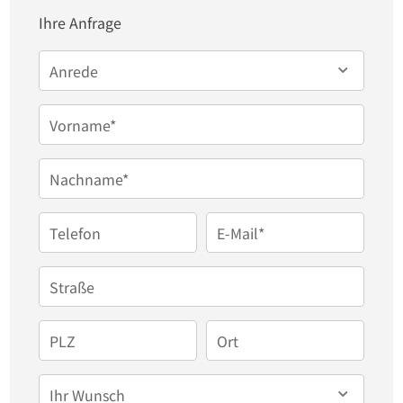
Das Badezimmer ist ein weiteres Highlight dieser 
Ihre Anfrage
wunderschönen Wohnung. Es bietet eine 
ebenerdige Dusche und eine hochwertige 
Anrede
Ausstattung, die Ihnen einen täglichen 
Wellnessmoment verspricht. Der edle 
Vorname*
Parkettboden und die professionellen 
Nachname*
Malerarbeiten verleihen Ihrer neuen Wohnung ein 
luxuriöses Ambiente.

Telefon
E-Mail*
Ein überdachter Balkon lädt zu entspannten 
Straße
Stunden im Freien ein und bietet den idealen 
Rückzugsort nach einem langen Tag. Modernste 
PLZ
Ort
Technik wie die energieeffiziente 
Luftwärmepumpe, die PV-Anlage zur 
Ihr Wunsch