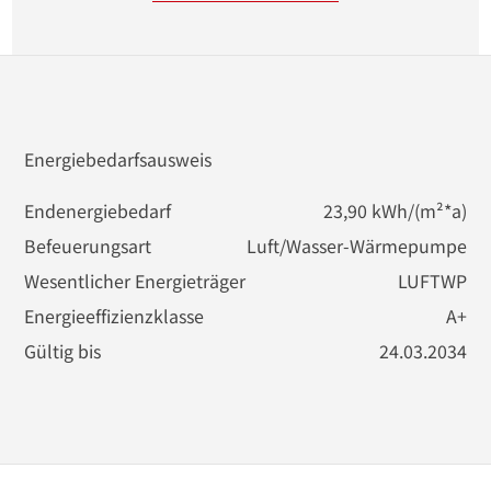
Wohnerlebnis in einer der begehrtesten 
Wohnlagen Bonns. Kontaktieren Sie uns für 
weitere Informationen oder einen 
Besichtigungstermin. Diese Wohnung ist Ihr 
Schlüssel zu einem neuen, hochwertigen 
Energiebedarfsausweis
Lebensabschnitt!
Endenergiebedarf
23,90 kWh/(m²*a)
Befeuerungsart
Luft/Wasser-Wärmepumpe
Wesentlicher Energieträger
LUFTWP
Energieeffizienzklasse
A+
Gültig bis
24.03.2034