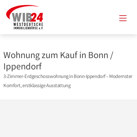
Zum
Hau
Inhalt
springen
Wohnung zum Kauf in Bonn /
Ippendorf
3-Zimmer-Erdgeschosswohnung in Bonn-Ippendorf – Modernster
Komfort, erstklassige Ausstattung