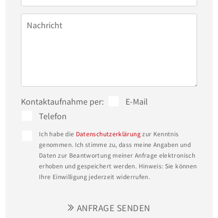
Heizungsunterstützung und die Lüftungsanlage 
mit Wärmerückgewinnung machen diese Wohnung 
Nachricht
besonders umweltfreundlich und energiesparend. 

Komfort wird hier großgeschrieben: Genießen Sie 
die wohlige Wärme der Fußbodenheizung und die 
Ruhe, die dank der 3-fach verglasten 
Kontaktaufnahme per:
E-Mail
Kunststofffenster und elektrischen Rollläden 
Telefon
gewährleistet ist. Ein Personenaufzug mit direktem 
Ich habe die
Datenschutzerklärung
zur Kenntnis
Zugang zur Tiefgarage sorgt für zusätzlichen 
genommen. Ich stimme zu, dass meine Angaben und
Daten zur Beantwortung meiner Anfrage elektronisch
Komfort und Bequemlichkeit.

erhoben und gespeichert werden. Hinweis: Sie können
Ihre Einwilligung jederzeit widerrufen.
Lassen Sie sich von dieser exzellenten Immobilie 
überzeugen und erleben Sie ein einzigartiges 
ANFRAGE SENDEN