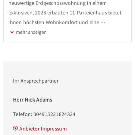
neuwertige Erdgeschosswohnung in einem 
exklusiven, 2023 erbauten 11-Parteienhaus bietet 
Ihnen höchsten Wohnkomfort und eine 
hervorragende Ausstattung. Die großzügige 
Wohnfläche von 83 m² verteilt sich auf drei 
exzellent geschnittene Zimmer. Genießen Sie den 
offenen Wohn-, Ess- und Kochbereich, der mit einer 
hochwertigen Nolte Neo Einbauküche und 
modernen Siemens Elektrogeräten ausgestattet ist. 
Ihr Ansprechpartner
Das geräumige Schlafzimmer besticht durch 
maßgefertigte Einbauschränke, während das 
Herr Nick Adams
flexible Gästezimmer sich ideal als Kinderzimmer 
Telefon: 004915221624334
oder Büro eignet.

Anbieter Impressum