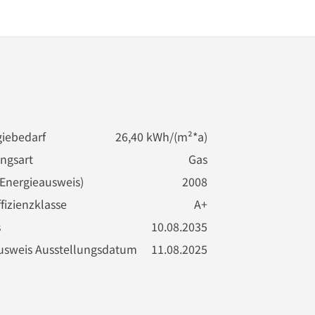
iebedarf
26,40 kWh/(m²*a)
ngsart
Gas
(Energieausweis)
2008
fizienzklasse
A+
s
10.08.2035
usweis Ausstellungsdatum
11.08.2025