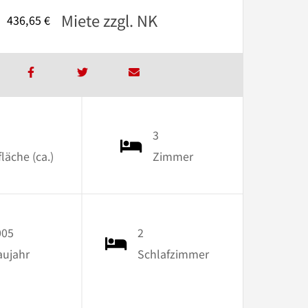
Miete zzgl. NK
436,65 €
3
äche (ca.)
Zimmer
005
2
aujahr
Schlafzimmer