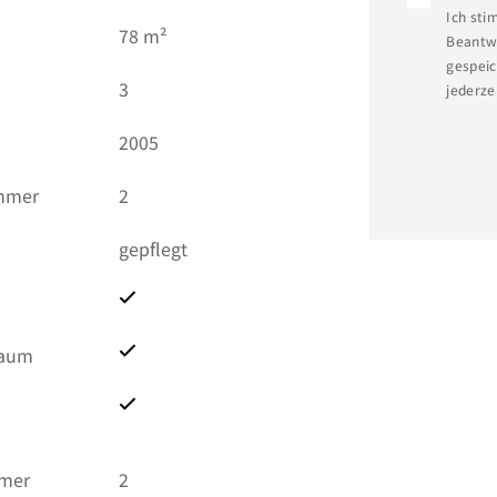
Ich sti
)
78 m²
Beantwo
gespeic
3
jederze
2005
immer
2
gepflegt
raum
mmer
2