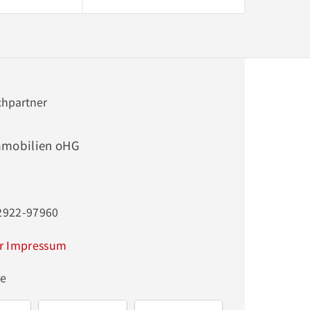
chpartner
mobilien oHG
02922-97960
r Impressum
ge