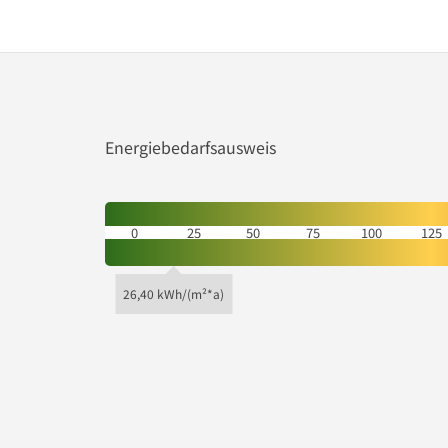
Energiebedarfsausweis
0
25
50
75
100
125
26,40 kWh/(m²*a)