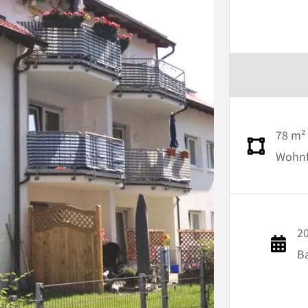
78 m²
Wohnfl
2
B