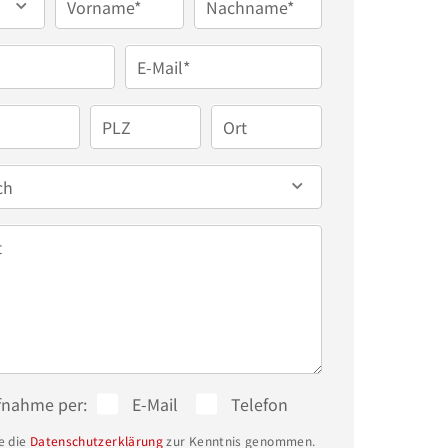
Vorname*
Nachname*
E-Mail*
PLZ
Ort
ch
t
fnahme per:
E-Mail
Telefon
e die
Datenschutzerklärung
zur Kenntnis genommen.