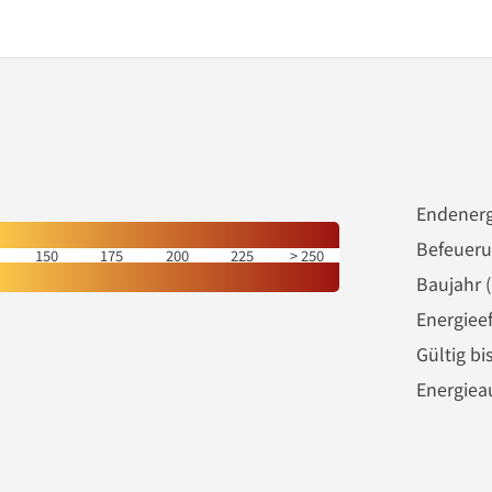
Endenerg
Befeueru
150
175
200
225
250
Baujahr 
Energieef
Gültig bi
Energiea