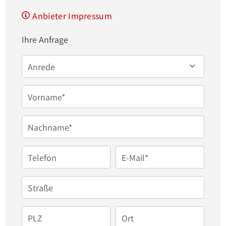
durchdachten und hellen Raumstruktur. Vom 
Anbieter Impressum
zentralen Eingangsbereich mit angrenzendem, 
Ihre Anfrage
praktischem Gäste-WC gelangen Sie direkt in das 
Herzstück des Hauses: den einladenden, 
Anrede
großzügigen Wohn- und Essbereich. Dieser 
erstreckt sich über die gesamte Tiefe der Etage und 
Vorname*
bietet hervorragende Stellmöglichkeiten für eine 
Nachname*
gemütliche Sofalandschaft sowie eine große 
Familientafel. Direkt nebenan befindet sich die 
Telefon
E-Mail*
separate, geräumige Küche, die Platz für eine 
gemütliche Sitzecke bereithält. Ein besonderer 
Straße
Komfort im Alltag: Die großzügige Garage ist direkt 
an den Flurbereich des Hauses angebunden, 
PLZ
Ort
sodass Sie die Immobilie auch bei schlechtem 