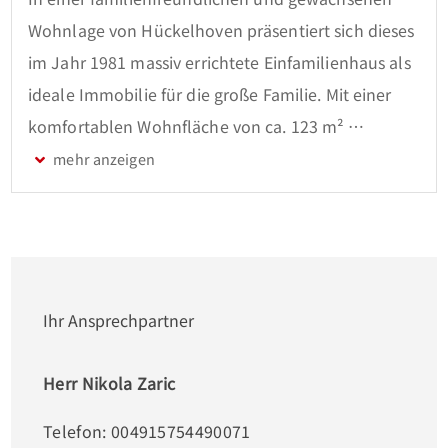
Wohnlage von Hückelhoven präsentiert sich dieses 
im Jahr 1981 massiv errichtete Einfamilienhaus als 
ideale Immobilie für die große Familie. Mit einer 
komfortablen Wohnfläche von ca. 123 m² 
(inklusive der großzügigen Terrassenfläche), die 
sich optimal auf 5 Zimmer verteilt, und einem 
pflegeleichten, ca. 440 m² großen Grundstück 
bietet dieses sehr gepflegte Zuhause viel Raum zur 
persönlichen Entfaltung. Ein besonderes 
Augenmerk wurde hier auf das Thema Sicherheit 
Ihr Ansprechpartner
und technische Solidität gelegt, was der Immobilie 
ein rundum geschütztes Wohngefühl verleiht.

Herr Nikola Zaric
Telefon: 004915754490071
Das Erdgeschoss empfängt Sie mit einer 