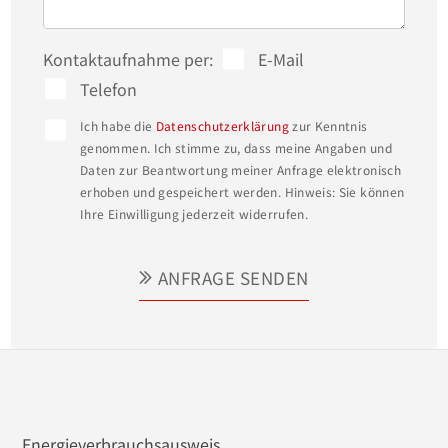
Dusche, WC und Bidet.

Weiterhin stehen Ihnen zwei Schlafzimmer (eins 
Kontaktaufnahme per:
E-Mail
mit Balkon), ein Duschbad sowie ein Abstellraum 
Telefon
zur Verfügung. 

Ich habe die
Datenschutzerklärung
zur Kenntnis
genommen. Ich stimme zu, dass meine Angaben und
Hier erwartet Sie einzigartiges Raumgefühl durch 
Daten zur Beantwortung meiner Anfrage elektronisch
erhoben und gespeichert werden. Hinweis: Sie können
eine architektonische Meisterleistung!

Ihre Einwilligung jederzeit widerrufen.
Zum Nebengebäude mit einer Gesamtfläche von 
ANFRAGE SENDEN
ca. 80 m² : 

In dem Nebengebäude ist eine Doppelgarage mit 
elektrischem Torantrieb, ein Abstell- und 
Weinraum sowie ein großer Partyraum mit Küche 
und WC untergebracht. Von hier besteht ein 
Energieverbrauchsausweis