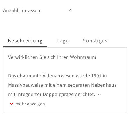
Anzahl Terrassen
4
Beschreibung
Lage
Sonstiges
Verwirklichen Sie sich Ihren Wohntraum!

Das charmante Villenanwesen wurde 1991 in 
Massivbauweise mit einem separaten Nebenhaus 
mit integrierter Doppelgarage errichtet. 

Es erwartet Sie eine großzügige Gesamtfläche von 
knapp 400 m², die ausreichend Platz für eine große 
Familie bietet, Arbeiten und Wohnen unter einem 