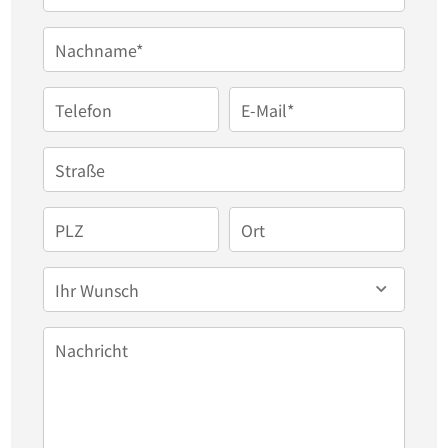
und Abstellraum, einem Hausarbeitsraum 
ebenfalls mit moderner Küche sowie 
Nachname*
Hausanschlussraum.

Besonders hervorzuheben ist die Deckenhöhe von 
Telefon
E-Mail*
ca. 2,70 m sowie die giebelhoch offen gestalteten 
Räume und die bodentiefen Fenster.

Straße
Alle Räumlichkeiten haben Zugänge auf die 
Terrasse oder in den Garten!

PLZ
Ort
Ihr Wunsch
Weiter geht es im Obergeschoss mit einer 
Gesamtfläche von ca. 105 m². 

Nachricht
Dort befindet sich ein Schlafzimmer mit Balkon 
und angrenzender Ankleide sowie 
gegenüberliegendem Badezimmer mit Wanne, 