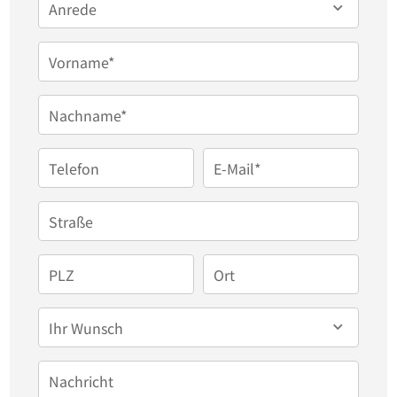
Anrede
Der offene Wohnbereich mit Zugang zu 2 Balkonen 
(Südbalkon und Frühstücksbalkon) mit schöner 
Vorname*
Küche und einer Kochinsel mit Esstheke ist 
großzügig gestaltet. 

Nachname*
Hier ist viel Platz für eine Couchlandschaft.

Alle Fenster sind groß und mit Rollläden versehen.

Telefon
E-Mail*
Außer Bad, Duschbad und Küche ist Parkettboden 
verlegt.

Straße
Ein großer Schrank im Schlafzimmer kann 
verbleiben.

PLZ
Ort
Ihr Wunsch
Eine Wohnung mit viel Flair und idealer 
Raumaufteilung die bis zu 4 Personen einen hohen 
Nachricht
Wohnkomfort bietet.