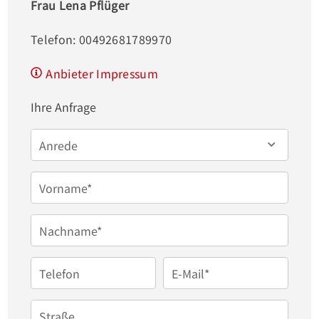
Frau Lena Pflüger
eine stabile Einkommensquelle garantiert. 
Auskünfte über Mieteinnahmen werden im 
Telefon: 00492681789970
Rahmen eines persönlichen Gesprächs erteilt. Diese 
Anbieter Impressum
Immobilie ist besonders interessant für 
Kapitalanleger und private Nutzer, die eine 
Ihre Anfrage
wertbeständige und vielseitige Immobilie suchen.
Anrede
Vorname*
Nachname*
Telefon
E-Mail*
Straße