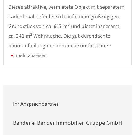
Dieses attraktive, vermietete Objekt mit separatem 
Ladenlokal befindet sich auf einem großzügigen 
Grundstück von ca. 617 m² und bietet insgesamt 
ca. 241 m² Wohnfläche. Die gut durchdachte 
Raumaufteilung der Immobilie umfasst im 
Erdgeschoss einen großzügigen Wohnbereich, eine 
Küche, ein Gäste-WC sowie ein Büro. Im 
Obergeschoss befindet sich ein separater 
Wohnbereich. Das angrenzende Ladenlokal eignet 
sich ideal für eine Vielzahl von Gewerbezwecken 
und profitiert von einer großen Fensterfront sowie 
Ihr Ansprechpartner
einer guten Anbindung an das öffentliche 
Verkehrsnetz.

Bender & Bender Immobilien Gruppe GmbH
Das Zweifamilienhaus ist aktuell vermietet, was 