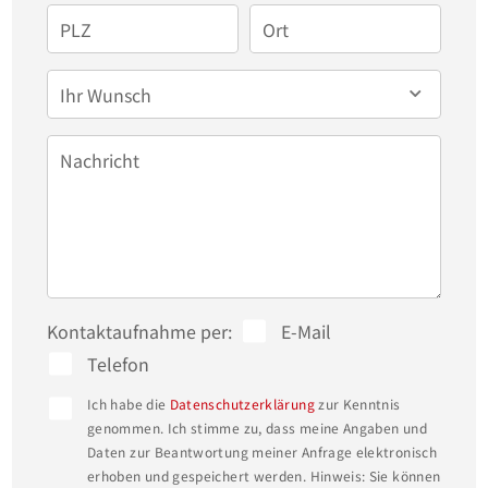
rund 191 m² umfasst Umkleideräume, Duschen, 
PLZ
Ort
einen weiteren Büroraum, den Heizungsraum 
Ihr Wunsch
sowie zusätzliche Lagerflächen.

Hinter dem Sozialtrakt befindet sich ein 
Nachricht
Unterstand mit etwa 60 m² Lagerfläche. 

Das Grundstück bietet zudem ausreichend 
Freiflächen, die sich vielseitig nutzen lassen, 
beispielsweise als Parkplätze oder für die Lagerung 
Kontaktaufnahme per:
E-Mail
von Materialien. 

Telefon
Ein Teil des Grundstücks (Grünstreifen) ist an den 
Ich habe die
Datenschutzerklärung
zur Kenntnis
Nachbarn verpachtet. Hier werden Fahrzeuge 
genommen. Ich stimme zu, dass meine Angaben und
geparkt. 

Daten zur Beantwortung meiner Anfrage elektronisch
erhoben und gespeichert werden. Hinweis: Sie können
Die vier Garagen bieten zusätzliche Kapazitäten für 