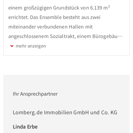
einem großzügigen Grundstück von 6.139 m² 
errichtet. Das Ensemble besteht aus zwei 
miteinander verbundenen Hallen mit 
angeschlossenem Sozialtrakt, einem Bürogebäude 
mit integrierter Hausmeisterwohnung sowie vier 
Garagen.

Das Bürogebäude wurde ca. 1981 errichtet. Das 
Gebäude verfügt im Erdgeschoss über eine 
Nutzfläche von etwa 135 m² und bietet insgesamt 
Ihr Ansprechpartner
6 Büroräume und zwei WCs. 

Im ersten Obergeschoss befindet sich eine 
Lomberg.de Immobilien GmbH und Co. KG
großzügige 5-Zimmerwohnung 
Linda Erbe
(Hausmeisterwohnung) mit etwa 143 m² 