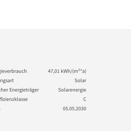
ieverbrauch
47,01 kWh/(m²*a)
ngsart
Solar
cher Energieträger
Solarenergie
fizienzklasse
C
s
05.05.2030