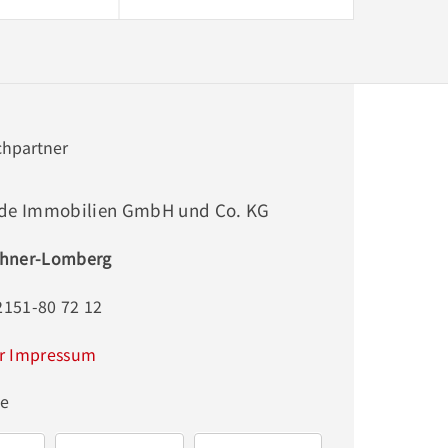
chpartner
de Immobilien GmbH und Co. KG
hner-Lomberg
2151-80 72 12
r Impressum
ge