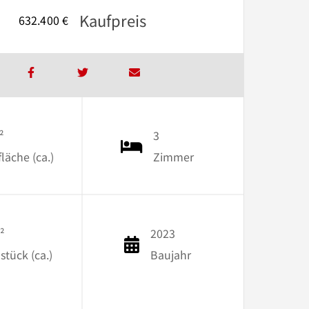
Kaufpreis
632.400 €
²
3
äche (ca.)
Zimmer
²
2023
stück (ca.)
Baujahr