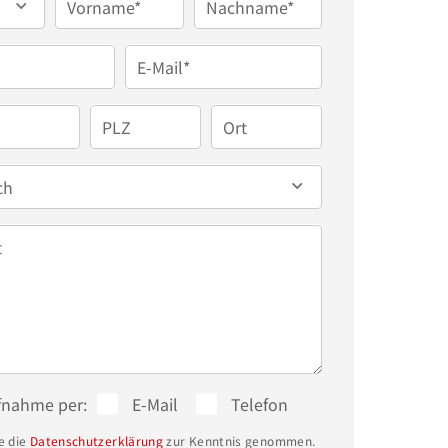
Vorname*
Nachname*
E-Mail*
PLZ
Ort
ch
t
fnahme per:
E-Mail
Telefon
e die
Datenschutzerklärung
zur Kenntnis genommen.