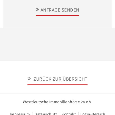
Ausflügen an die nahen Strände, zu Fahrten ins 
ANFRAGE SENDEN
grüne Landesinnere und zum Erkunden der 
örtlichen Kulturen.  -  Hier ist das Paradies zum 
Greifen nah! Die Vorstellung der Liegenschaft kann 
über dieses Exposé nur unvollständig erfolgen.
ZURÜCK ZUR ÜBERSICHT
Westdeutsche Immobilienbörse 24 e.V.
Impressum
Datenschutz
Kontakt
Login-Bereich