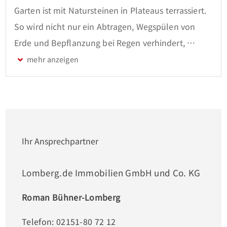
Garten ist mit Natursteinen in Plateaus terrassiert. 
So wird nicht nur ein Abtragen, Wegspülen von 
Erde und Bepflanzung bei Regen verhindert, 
sondern gleich für eine natürliche Bewässerung der 
Pflanzbeete gesorgt. 

Das Haus aus dem Baujahr 1995 mit ca. 300 m² 
Wohnfläche öffnet sich mit seiner Breitseite zum 
Meer. Diese komplett verglaste Hausfront gibt den 
Blick frei über Palmen auf Baum - und Grünflächen 
Ihr Ansprechpartner
und auf das unterhalb liegende Meer - den Golf 
von Siam.  Das Objekt ist in den Hang gebaut, so 
Lomberg.de Immobilien GmbH und Co. KG
dass die unterschiedlichen Ebenen bequem 
Roman Bühner-Lomberg
erreichbar sind. Vom Straßenniveau betreten Sie 
das Erdgeschoss mit ca. 40 m² Außenterrasse, die 
Telefon: 02151-80 72 12