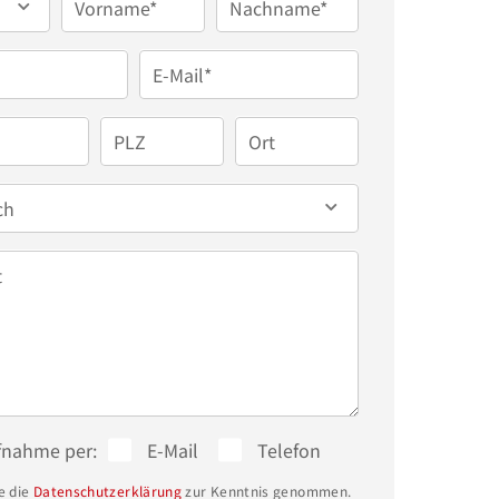
Vorname*
Nachname*
E-Mail*
PLZ
Ort
ch
t
fnahme per:
E-Mail
Telefon
e die
Datenschutzerklärung
zur Kenntnis genommen.