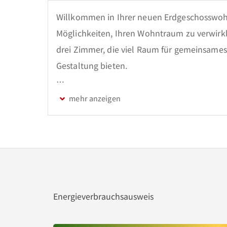
Willkommen in Ihrer neuen Erdgeschosswohnu
Möglichkeiten, Ihren Wohntraum zu verwirkli
drei Zimmer, die viel Raum für gemeinsames
Gestaltung bieten.

Das großzügige Wohnzimmer bildet das Herz
und einladend, lädt es zu entspannten Stu
fröhlichen Treffen mit Familie und Freunden 
ausreichend Platz, um nach Herzenslust zu k
Wohngefühls zu sein. Zwei Schlafzimmer sch
Geborgenheit ausstrahlen.

Energieverbrauchsausweis
Die beiden Bäder setzen auf praktischen Kom