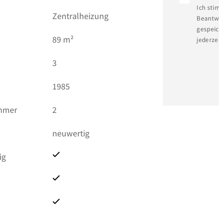
Ich sti
Zentralheizung
Beantwo
gespeic
)
89 m²
jederze
3
1985
immer
2
neuwertig
ig
t