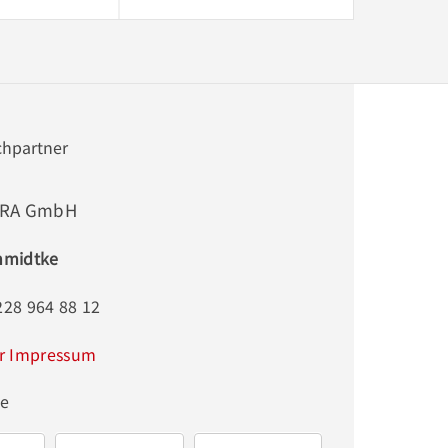
chpartner
RA GmbH
chmidtke
228 964 88 12
r Impressum
ge