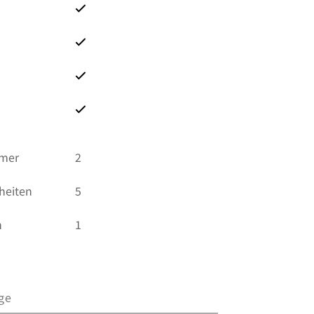
mmer
2
heiten
5
n
1
ge