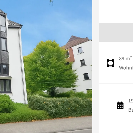
89 m²
Wohnfl
1
B