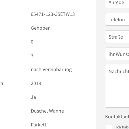
Anrede
65471-123-35ETW13
Telefon
Gehoben
Straße
0
Ihr Wuns
3
nach Vereinbarung
Nachrich
en
2019
Ja
Dusche, Wanne
Kontaktau
Parkett
Ich hab