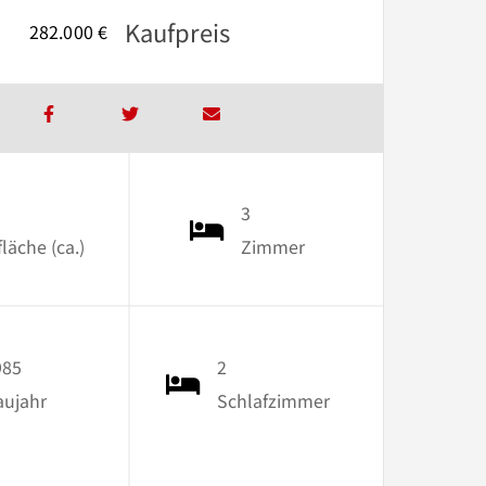
Kaufpreis
282.000 €
3
äche (ca.)
Zimmer
985
2
aujahr
Schlafzimmer