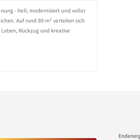
ng - hell, modernisiert und voller 
chen. Auf rund 89 m² verteilen sich 
 Leben, Rückzug und kreative 
stück der Wohnung. Lichtdurchflutet 
nden, gemütlichen Abenden oder 
ein. Die separate Küche bietet 
ochen und gleichzeitig Teil des 
affen Rückzugsorte, die Ruhe und 
fort: Ein Bad mit Dusche, das andere 
Endenerg