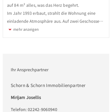
auf 84 m² alles, was das Herz begehrt. 

Im Jahr 1993 erbaut, strahlt die Wohnung eine 
einladende Atmosphäre aus. Auf zwei Geschossen 
verteilt, mit eigenem Eingang, finden Sie im 
Obergeschoss ein geräumiges Wohn-/Esszimmer 
mit Balkon, eine Küche mit Einbau (außer 
Kühl-/Gefrierschrank), Schlafzimmer und Duschbad 
mit Platz für die Waschmaschine. 

Im Dachgeschoss bietet das offene und helle 
Ihr Ansprechpartner
Studio Platz für diverse Nutzungsmöglichkeiten, 
z.B. als Schlaf- oder Arbeitsbereich.

Schorn & Schorn Immobilienpartner
Ein praktischer Keller sorgt für zusätzlichen 
Mirijam Josellis
Stauraum, während eine Garage Ihren PKW sicher 
unterbringt. 

Telefon: 02242-9060940