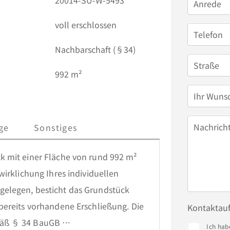
20014-SU-W-5493
Anrede
voll erschlossen
Telefon
Nachbarschaft (§34)
Straße
992 m²
Ihr Wuns
Nachrich
ge
Sonstiges
 mit einer Fläche von rund 992 m² 
irklichung Ihres individuellen 
elegen, besticht das Grundstück 
ereits vorhandene Erschließung. Die 
Kontaktau
äß § 34 BauGB 
Ich hab