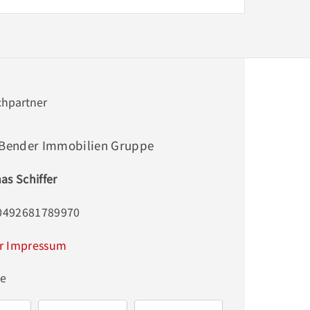
chpartner
 Bender Immobilien Gruppe
s Schiffer
00492681789970
r Impressum
ge