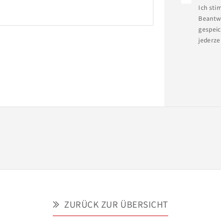
it harmonisch in das bestehende 
Ich sti
Beantwo
gespeic
jederze
irma Heinz-von-Heiden und können Ihnen 
Sie einfach ein persönliches 
stellen wir Ihnen Vorschläge für die 
ZURÜCK ZUR ÜBERSICHT