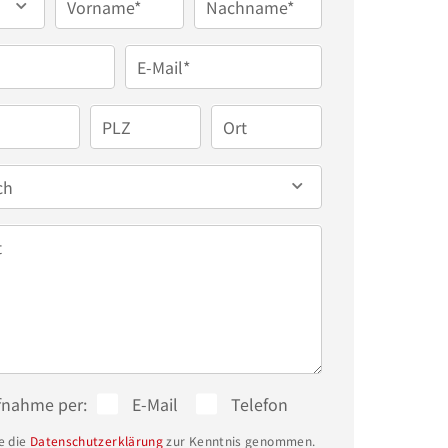
Vorname*
Nachname*
E-Mail*
PLZ
Ort
ch
t
fnahme per:
E-Mail
Telefon
e die
Datenschutzerklärung
zur Kenntnis genommen.