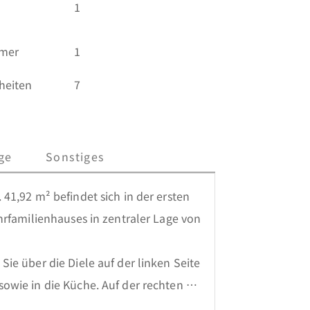
1
mmer
1
heiten
7
ge
Sonstiges
1,92 m² befindet sich in der ersten 
rfamilienhauses in zentraler Lage von 
e über die Diele auf der linken Seite 
wie in die Küche. Auf der rechten 
Abstellraum. Geradeaus erreichen Sie 