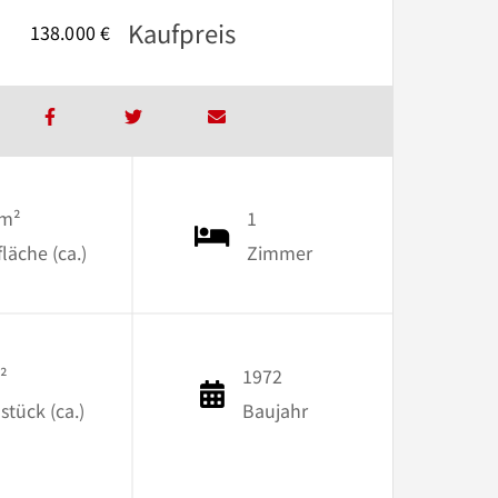
Kaufpreis
138.000 €
 m²
1
äche (ca.)
Zimmer
²
1972
stück (ca.)
Baujahr