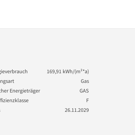
ieverbrauch
169,91 kWh/(m²*a)
ngsart
Gas
cher Energieträger
GAS
fizienzklasse
F
s
26.11.2029