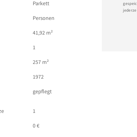
Parkett
gespeic
jederze
Personen
)
41,92 m²
1
257 m²
1972
gepflegt
ze
1
0 €