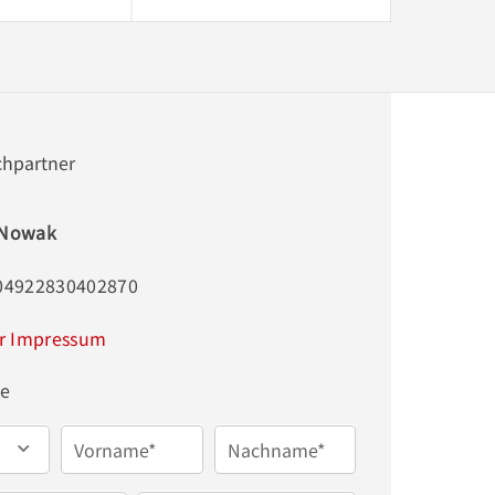
chpartner
 Nowak
004922830402870
r Impressum
ge
Vorname*
Nachname*