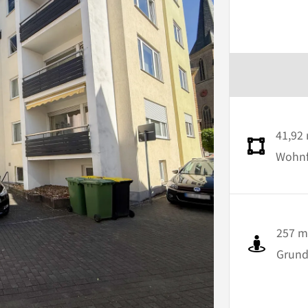
41,92
Wohnfl
257 m
Grund