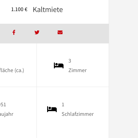
Kaltmiete
1.100 €
3
äche (ca.)
Zimmer
951
1
aujahr
Schlafzimmer