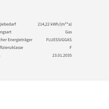
iebedarf
214,22 kWh/(m²*a)
ngsart
Gas
cher Energieträger
FLUESSIGGAS
fizienzklasse
F
s
23.01.2035