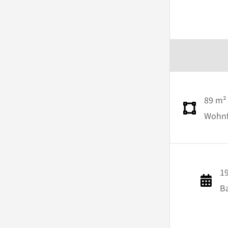
89 m²
Wohnfl
1
B