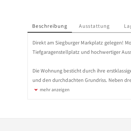
Beschreibung
Ausstattung
La
Direkt am Siegburger Markplatz gelegen! 
Tiefgaragenstellplatz und hochwertiger Ausst
Die Wohnung besticht durch ihre erstklassig
und den durchdachten Grundriss. Neben drei
über ein separates Gäste-WC auf der linken S
Schlafzimmer auf der rechten Seite befindet
Wohnbereich mit einer großen Fensterfront
herrlichen Blick auf den Marktplatz eröffnet.
Wohnzimmers befindet sich ein zusätzlicher R