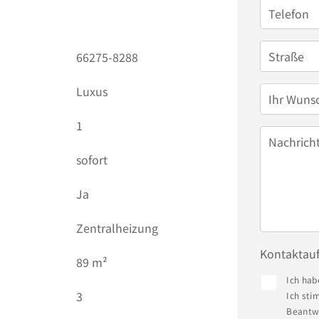
Telefon
Straße
66275-8288
Luxus
Ihr Wuns
1
Nachrich
sofort
Ja
Zentralheizung
Kontaktau
)
89 m²
Ich hab
3
Ich sti
Beantwo