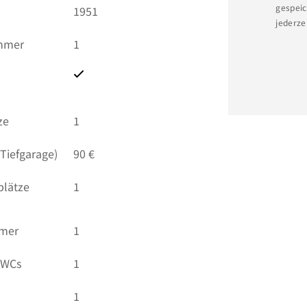
gespeic
1951
jederze
immer
1
ze
1
(Tiefgarage)
90 €
plätze
1
mmer
1
 WCs
1
1