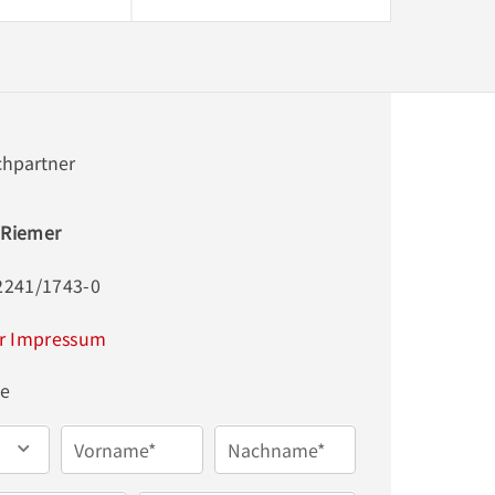
chpartner
 Riemer
2241/1743-0
r Impressum
ge
Vorname*
Nachname*