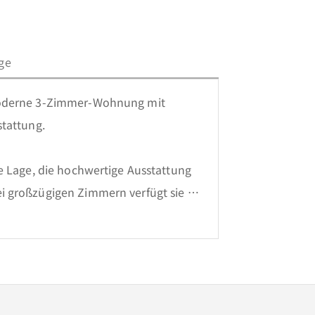
ge
Moderne 3-Zimmer-Wohnung mit 
attung. 

e Lage, die hochwertige Ausstattung 
 großzügigen Zimmern verfügt sie 
eite des Flurs, während sich das helle 
. Geradeaus gelangen Sie in den 
 und Zugang zum Balkon, der einen 
 Auf der linken Seite des 
aum, der sich ideal als Gäste- oder 