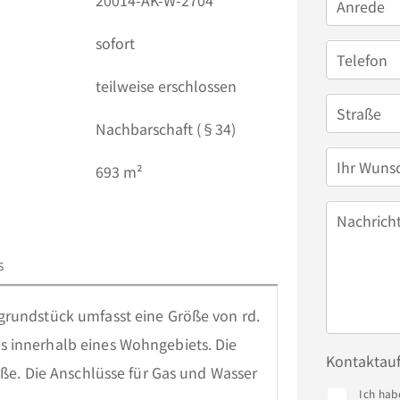
20014-AK-W-2704
Anrede
sofort
Telefon
teilweise erschlossen
Straße
Nachbarschaft (§34)
Ihr Wuns
693 m²
Nachrich
s
grundstück umfasst eine Größe von rd. 
 innerhalb eines Wohngebiets. Die 
Kontaktau
aße. Die Anschlüsse für Gas und Wasser 
Ich hab