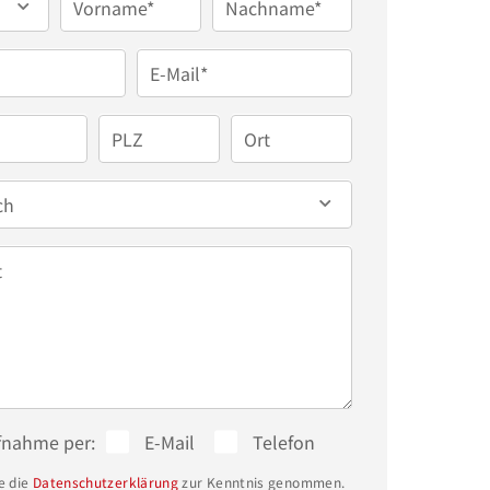
Vorname*
Nachname*
E-Mail*
PLZ
Ort
ch
t
fnahme per:
E-Mail
Telefon
e die
Datenschutzerklärung
zur Kenntnis genommen.