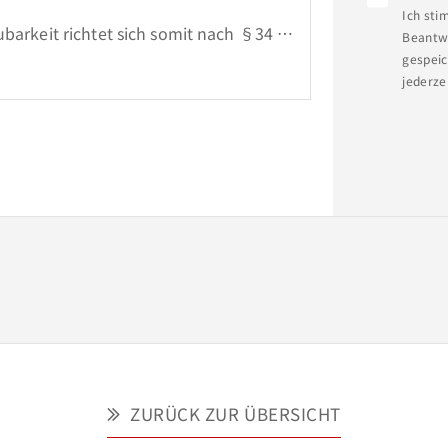
Ich sti
barkeit richtet sich somit nach §34 
Beantwo
gespeic
jederze
irma Heinz-von-Heiden und können Ihnen 
Sie einfach ein persönliches 
stellen wir Ihnen Vorschläge für die 
ZURÜCK ZUR ÜBERSICHT