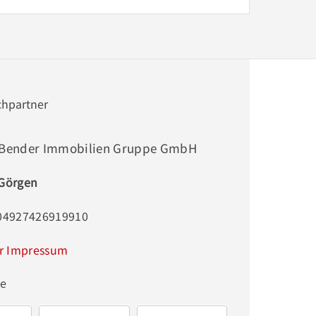
chpartner
 Bender Immobilien Gruppe GmbH
 Görgen
004927426919910
r Impressum
ge