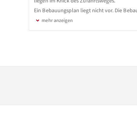
liegen im Knick des Zufahrtsweges.

Ein Bebauungsplan liegt nicht vor. Die Bebau
Nachbarschaftsbebauung.

Wir sind offizieller Vertriebspartner der F
günstige Massivhäuser anbieten. Vereinbaren 
Beratungsgespräch in unserem Büro. Gerne er
Errichtung Ihres individuellen Eigenheims.