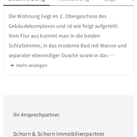
Die Wohnung liegt im 2. Obergeschoss des 
Gebäudekomplexes und ist wie folgt aufgeteilt:

Vom Flur aus kommt man in die beiden 
Schlafzimmer, in das moderne Bad mit Wanne und 
separater ebenerdiger Dusche sowie in das 
geräumige Wohn-/Esszimmer mit Zugang in die 
Küche und auf den eigenen Balkon.

Die Gesamtmiete setzt sich wie folgt zusammen: 
Kaltmiete 972 € + Tiefgarage  60 € + 
Nebenkostenvorauszahlung  275 € = gesamt  1307 
Ihr Ansprechpartner
€ (2 Personen).

Strom zahlen die Mieter separat.

Schorn & Schorn Immobilienpartner