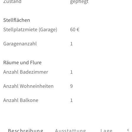
Zustand
gepflegt
Stellflächen
Stellplatzmiete (Garage)
60 €
Garagenanzahl
1
Räume und Flure
Anzahl Badezimmer
1
Anzahl Wohneinheiten
9
Anzahl Balkone
1
Beschreibung
Ausstattung
Lage
S