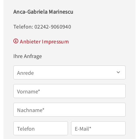
Anca-Gabriela Marinescu
Der Vermieter sucht bevorzugt berufstätige Mieter 
oder Rentner, die an einer langfristigen Anmietung, 
Telefon: 02242-9060940
d.h. von mindestens 2 Jahren, interessiert sind.

Anbieter Impressum
Die Haltung von 1 Haustier ist nach Absprache 
möglich.
Ihre Anfrage
Anrede
Vorname*
Nachname*
Telefon
E-Mail*