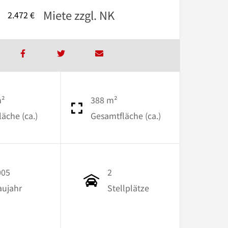
Miete zzgl. NK
2.472 €
m²
388 m²
läche (ca.)
Gesamtfläche (ca.)
005
2
aujahr
Stellplätze