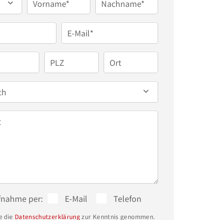
Vorname*
Nachname*
E-Mail*
PLZ
Ort
ch
t
fnahme per:
E-Mail
Telefon
e die
Datenschutzerklärung
zur Kenntnis genommen.