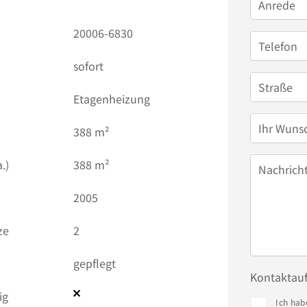
Anrede
20006-6830
Telefon
sofort
Straße
Etagenheizung
Ihr Wuns
388 m²
.)
388 m²
Nachrich
2005
ze
2
gepflegt
Kontaktau
ig
Ich hab