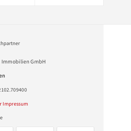
chpartner
r Immobilien GmbH
ten
02102.709400
r Impressum
ge