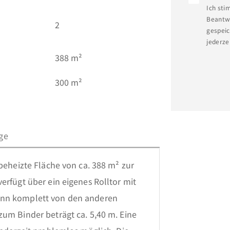
Ich sti
Beantwo
2
gespeic
jederze
388 m²
300 m²
ge
beheizte Fläche von ca. 388 m² zur 
erfügt über ein eigenes Rolltor mit 
ann komplett von den anderen 
um Binder beträgt ca. 5,40 m. Eine 