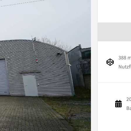
388 
Nutzf
2
B