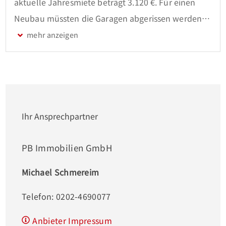
aktuelle Jahresmiete beträgt 3.120 €. Für einen 
Neubau müssten die Garagen abgerissen werden. 
Die Bebauung mit einem Mehrfamilienhaus mit 
sechs Wohnungen und 2,5 Vollgeschossen wurde 
anhand einer Bauvoranfrage als planungsrechtlich 
zulässig beschieden.

Auch die Bebauung mit einem Einfamilienhaus 
Ihr Ansprechpartner
oder Reihenhäusern ist denkbar.

PB Immobilien GmbH
Die Bauvoranfrage liegt uns vor und kann gerne 
Michael Schmereim
eingesehen werden.
Telefon: 0202-4690077
Anbieter Impressum