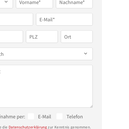
Vorname*
Nachname*
E-Mail*
PLZ
Ort
ch
t
fnahme per:
E-Mail
Telefon
e die
Datenschutzerklärung
zur Kenntnis genommen.