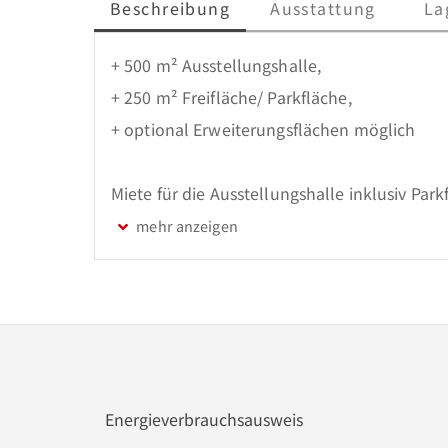
Beschreibung
Ausstattung
La
+ 500 m² Ausstellungshalle, 

+ 250 m² Freifläche/ Parkfläche,

+ optional Erweiterungsflächen möglich

Miete für die Ausstellungshalle inklusiv Park
4.200,- EUR zzgl. USt.. 

3 KM Kaution
Energieverbrauchsausweis