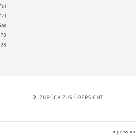
*a)
*a)
Gas
978
028
ZURÜCK ZUR ÜBERSICHT
Impressum