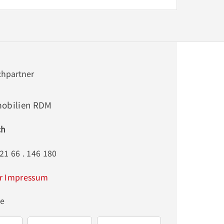
chpartner
obilien RDM
ch
 21 66 . 146 180
r Impressum
ge