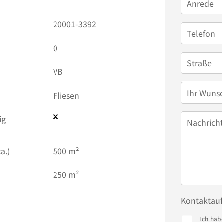
Anrede
20001-3392
Telefon
0
Straße
VB
Ihr Wuns
Fliesen
ig
Nachrich
a.)
500 m²
250 m²
Kontaktau
Ich hab