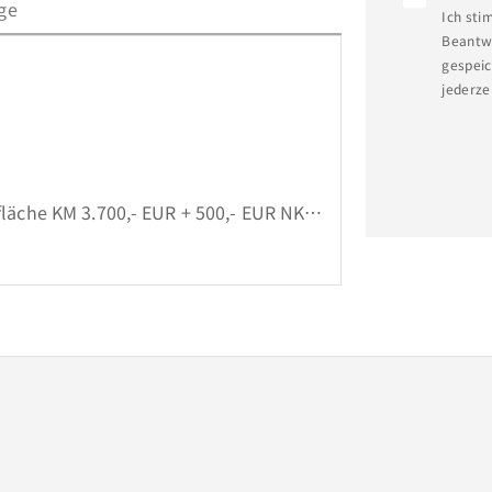
ge
Ich sti
Beantwo
gespeic
jederze
fläche KM 3.700,- EUR + 500,- EUR NK = 