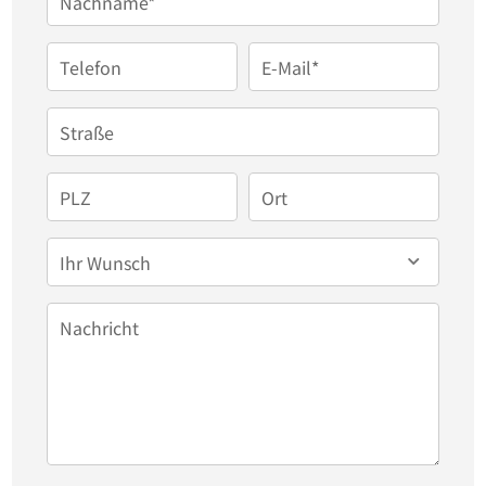
Nachname*
praktischer Hauswirtschaftsraum für 
Waschmaschine und Trockner sowie ein 
Telefon
E-Mail*
Abstellraum unter der Treppe sorgen für 
zusätzlichen Stauraum und Funktionalität im 
Straße
Alltag.

Ein Kaminanschluss ist bereits vorhanden und 
PLZ
Ort
könnte nach Belieben ergänzt werden, um an 
Ihr Wunsch
kalten Tagen für wohlige Wärme zu sorgen. 

Nachricht
Im Obergeschoss erwarten Sie vier Zimmer. Das 
geschmackvolle Badezimmer ist mit einer 
Badewanne, einer ebenerdigen Dusche, einem 
Bidet und einem praktischen Wäscheabwurf 
ausgestattet.  Das Elternschlafzimmer verfügt über 