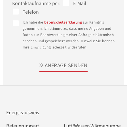
Kontaktaufnahme per:
E-Mail
ein angrenzendes Ankleidezimmer und bietet 
Telefon
ausreichend Platz. Zwei geräumige Kinderzimmer 
Ich habe die
Datenschutzerklärung
zur Kenntnis
und ein zusätzliches Büro bieten Ihnen weitere 
genommen. Ich stimme zu, dass meine Angaben und
Gestaltungsmöglichkeiten, sei es für ein 
Daten zur Beantwortung meiner Anfrage elektronisch
erhoben und gespeichert werden. Hinweis: Sie können
Arbeitszimmer oder eine kleine Bibliothek. 

Ihre Einwilligung jederzeit widerrufen.
Die Immobilie ist mit einer modernen 
ANFRAGE SENDEN
Luftwärmepumpe (Baujahr 2024) ausgestattet, die 
in Kombination mit einer Fußbodenheizung im 
gesamten Haus für eine effiziente Beheizung sorgt 
(letzter Jahresverbrauch ca. 5600 kWh). 

Eine Entkalkungsanlage von Grünbeck sorgt für 
Energieausweis
stets optimale Wasserqualität.  Die dreifach 
verglasten Fenster sind innenliegenden Sprossen 
Befeuerungsart
Luft/Wasser-Wärmepumpe