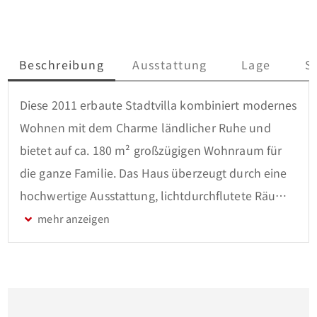
Beschreibung
Ausstattung
Lage
S
Diese 2011 erbaute Stadtvilla kombiniert modernes 
Wohnen mit dem Charme ländlicher Ruhe und 
bietet auf ca. 180 m² großzügigen Wohnraum für 
die ganze Familie. Das Haus überzeugt durch eine 
hochwertige Ausstattung, lichtdurchflutete Räume 
und eine durchdachte Raumaufteilung. Das 
Grundstück mit traumhaftem Blick in die Natur 
rundet das Bild perfekt ab. 

Das Erdgeschoss empfängt Sie mit einer 
geräumigen Diele und führt Sie direkt in den ca. 50 